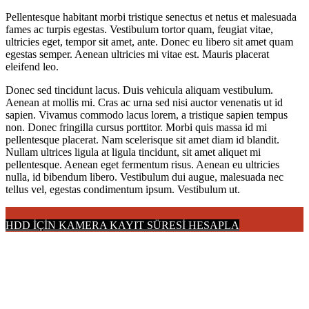
Pellentesque habitant morbi tristique senectus et netus et malesuada
fames ac turpis egestas. Vestibulum tortor quam, feugiat vitae,
ultricies eget, tempor sit amet, ante. Donec eu libero sit amet quam
egestas semper. Aenean ultricies mi vitae est. Mauris placerat
eleifend leo.
Donec sed tincidunt lacus. Duis vehicula aliquam vestibulum.
Aenean at mollis mi. Cras ac urna sed nisi auctor venenatis ut id
sapien. Vivamus commodo lacus lorem, a tristique sapien tempus
non. Donec fringilla cursus porttitor. Morbi quis massa id mi
pellentesque placerat. Nam scelerisque sit amet diam id blandit.
Nullam ultrices ligula at ligula tincidunt, sit amet aliquet mi
pellentesque. Aenean eget fermentum risus. Aenean eu ultricies
nulla, id bibendum libero. Vestibulum dui augue, malesuada nec
tellus vel, egestas condimentum ipsum. Vestibulum ut.
HDD İÇİN KAMERA KAYIT SÜRESİ HESAPLA