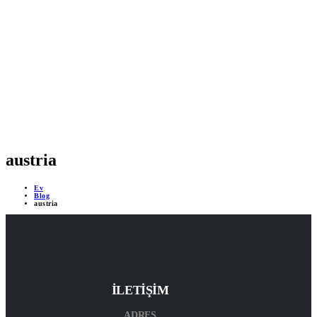
MOBİL DESTEKLİ PROJELER
ÇEVRİMİÇİ DESTEK 24/7
YAPAY ZEKA DESTEĞİ
austria
Ev
Blog
austria
İLETİŞİM
ADRES