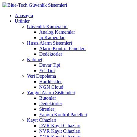
Anasayfa
Ürünler
Güvenlik Kameraları
Analog Kameralar
Ip Kameralar
Hırsız Alarm Sistemleri
Alarm Kontrol Panelleri
Dedektörler
Kabinet
Duvar Tipi
Yer Tipi
Veri Depolama
Harddiskler
NGN Cloud
Yangın Alarm Sisttemleri
Butonlar
Dedektörler
Sirenler
Yangın Kontrol Panelleri
Kayıt Cihazları
DVR Kayıt Cihazları
NVR Kayıt Cihazları
XVR Kayıt Cihazları