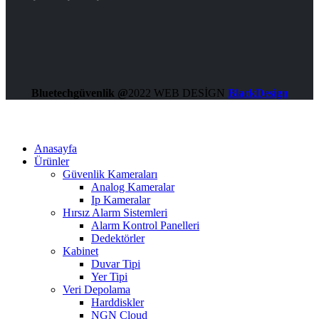
Bluetechgüvenlik @
2022 WEB DESİGN
BlackDesign
Anasayfa
Ürünler
Güvenlik Kameraları
Analog Kameralar
Ip Kameralar
Hırsız Alarm Sistemleri
Alarm Kontrol Panelleri
Dedektörler
Kabinet
Duvar Tipi
Yer Tipi
Veri Depolama
Harddiskler
NGN Cloud