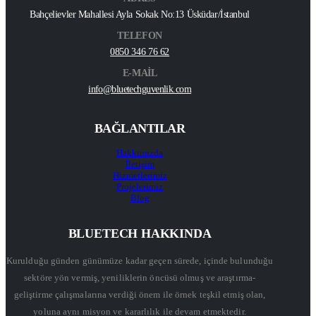
Bahçelievler Mahallesi Ayla Sokak No:13 Üsküdar/İstanbul
TELEFON
0850 346 76 62
E-MAİL
info@bluetechguvenlik.com
BAĞLANTILAR
Hakkımızda
İletişim
Hizmetlerimiz
Projelerimiz
Blog
BLUETECH HAKKINDA
Kurulduğu günden günümüze kadar geçen sürede, içinde bulunduğu
sektöre yön vermiş, yeniliklerin öncüsü olmuş ve araştırma-
geliştirme çalışmalarına verdiği önem ile örnek teşkil etmiş olan,
yoluna aynı misyon ve kararlılık ile devam etmektedir.