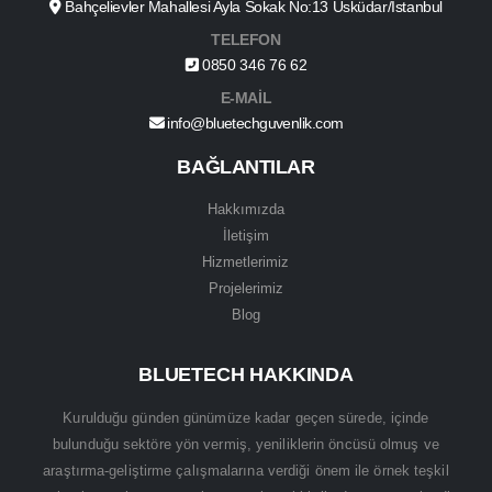
Bahçelievler Mahallesi Ayla Sokak No:13 Üsküdar/İstanbul
TELEFON
0850 346 76 62
E-MAİL
info@bluetechguvenlik.com
BAĞLANTILAR
Hakkımızda
İletişim
Hizmetlerimiz
Projelerimiz
Blog
BLUETECH HAKKINDA
Kurulduğu günden günümüze kadar geçen sürede, içinde
bulunduğu sektöre yön vermiş, yeniliklerin öncüsü olmuş ve
araştırma-geliştirme çalışmalarına verdiği önem ile örnek teşkil