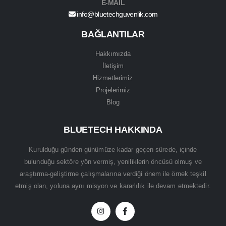
E-MAİL
info@bluetechguvenlik.com
BAĞLANTILAR
Hakkımızda
İletişim
Hizmetlerimiz
Projelerimiz
Blog
BLUETECH HAKKINDA
Kurulduğu günden günümüze kadar geçen sürede, içinde
bulunduğu sektöre yön vermiş, yeniliklerin öncüsü olmuş ve
araştırma-geliştirme çalışmalarına verdiği önem ile örnek teşkil
etmiş olan, yoluna aynı misyon ve kararlılık ile devam etmektedir.