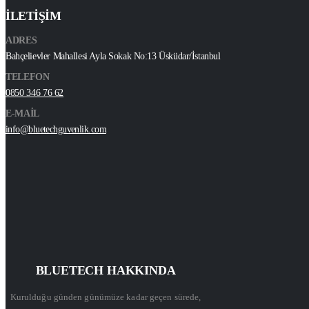
İLETİŞİM
ADRES
Bahçelievler Mahallesi Ayla Sokak No:13 Üsküdar/İstanbul
TELEFON
0850 346 76 62
E-MAİL
info@bluetechguvenlik.com
BLUETECH HAKKINDA
Kurulduğu günden günümüze kadar geçen sürede,