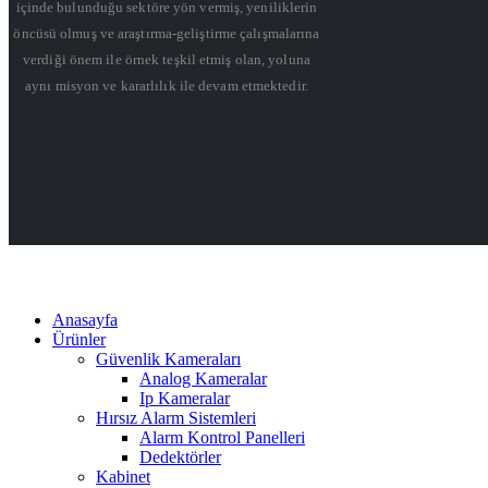
içinde bulunduğu sektöre yön vermiş, yeniliklerin
öncüsü olmuş ve araştırma-geliştirme çalışmalarına
verdiği önem ile örnek teşkil etmiş olan, yoluna
aynı misyon ve kararlılık ile devam etmektedir.
Anasayfa
Ürünler
Güvenlik Kameraları
Analog Kameralar
Ip Kameralar
Hırsız Alarm Sistemleri
Alarm Kontrol Panelleri
Dedektörler
Kabinet