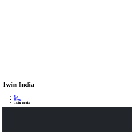
GÜVENLİK SİSTEMLERİ
MOBİL DESTEKLİ PROJELER
ÇEVRİMİÇİ DESTEK 24/7
YAPAY ZEKA DESTEĞİ
1win India
Ev
Blog
1win India