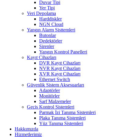
Duvar Tipi
Yer Tipi
Veri Depolama
Harddiskler
NGN Cloud
Yangın Alarm Sisttemleri
Butonlar
Dedektörler
Sirenler
Yangın Kontrol Panelleri
Kayıt Cihazları
DVR Kayıt Cihazları
NVR Kayıt Cihazları
XVR Kayıt Cihazları
Ethernet Switch
Güvenlik Sistem Aksesuarları
Adaptörler
Monitörler
Sarf Malzemeler
Geçiş Kontrol Sistemleri
Parmak İzi Tanıma Sistemleri
Plaka Tanıma Sistemleri
Yüz Tanıma Sistemleri
Hakkımızda
Hizmetlerimiz