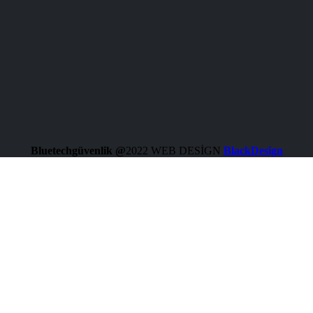
Bluetechgüvenlik @
2022 WEB DESİGN
BlackDesign