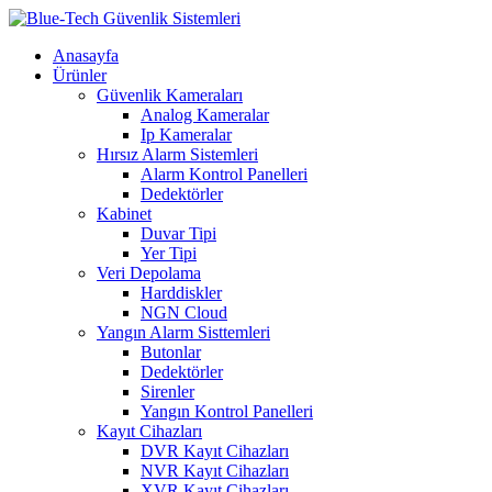
Anasayfa
Ürünler
Güvenlik Kameraları
Analog Kameralar
Ip Kameralar
Hırsız Alarm Sistemleri
Alarm Kontrol Panelleri
Dedektörler
Kabinet
Duvar Tipi
Yer Tipi
Veri Depolama
Harddiskler
NGN Cloud
Yangın Alarm Sisttemleri
Butonlar
Dedektörler
Sirenler
Yangın Kontrol Panelleri
Kayıt Cihazları
DVR Kayıt Cihazları
NVR Kayıt Cihazları
XVR Kayıt Cihazları