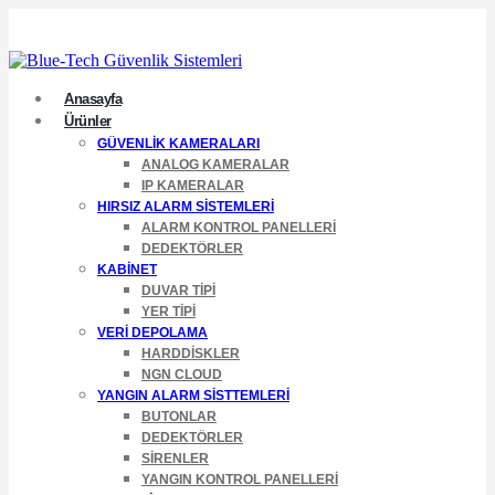
Anasayfa
Ürünler
GÜVENLIK KAMERALARI
ANALOG KAMERALAR
IP KAMERALAR
HIRSIZ ALARM SISTEMLERI
ALARM KONTROL PANELLERI
DEDEKTÖRLER
KABINET
DUVAR TIPI
YER TIPI
VERI DEPOLAMA
HARDDISKLER
NGN CLOUD
YANGIN ALARM SISTTEMLERI
BUTONLAR
DEDEKTÖRLER
SIRENLER
YANGIN KONTROL PANELLERI