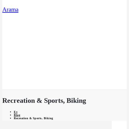
Arama
İNSAN VE ÇEVRE ODAKLI SİSTEMLER
GÜVENLİK SİSTEMLERİ
MOBİL DESTEKLİ PROJELER
ÇEVRİMİÇİ DESTEK 24/7
YAPAY ZEKA DESTEĞİ
Recreation & Sports, Biking
Ev
Blog
Recreation & Sports, Biking