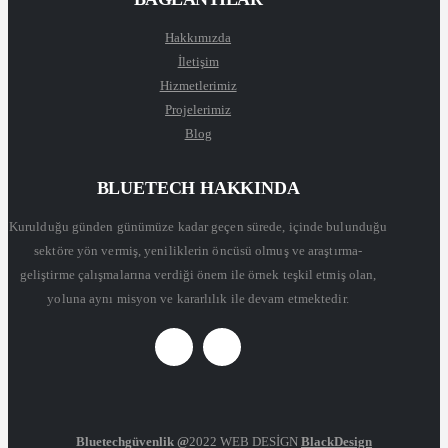
Hakkımızda
İletişim
Hizmetlerimiz
Projelerimiz
Blog
BLUETECH HAKKINDA
Kurulduğu günden günümüze kadar geçen sürede, içinde bulunduğu
sektöre yön vermiş, yeniliklerin öncüsü olmuş ve araştırma-
geliştirme çalışmalarına verdiği önem ile örnek teşkil etmiş olan,
yoluna aynı misyon ve kararlılık ile devam etmektedir.
Bluetechgüvenlik @
2022 WEB DESİGN
BlackDesign