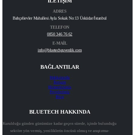
İLETİŞİM
ADRES
Bahçelievler Mahallesi Ayla Sokak No:13 Üsküdar/İstanbul
TELEFON
0850 346 76 62
E-MAİL
info@bluetechguvenlik.com
BAĞLANTILAR
Hakkımızda
İletişim
Hizmetlerimiz
Projelerimiz
Blog
BLUETECH HAKKINDA
Kurulduğu günden günümüze kadar geçen sürede, içinde bulunduğu
sektöre yön vermiş, yeniliklerin öncüsü olmuş ve araştırma-