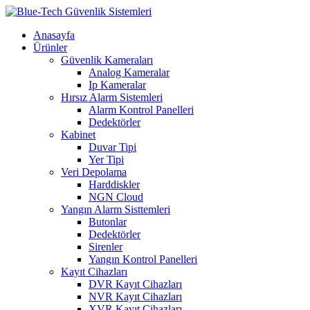
Anasayfa
Ürünler
Güvenlik Kameraları
Analog Kameralar
Ip Kameralar
Hırsız Alarm Sistemleri
Alarm Kontrol Panelleri
Dedektörler
Kabinet
Duvar Tipi
Yer Tipi
Veri Depolama
Harddiskler
NGN Cloud
Yangın Alarm Sisttemleri
Butonlar
Dedektörler
Sirenler
Yangın Kontrol Panelleri
Kayıt Cihazları
DVR Kayıt Cihazları
NVR Kayıt Cihazları
XVR Kayıt Cihazları