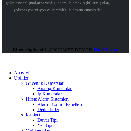
geliştirme çalışmalarına verdiği önem ile örnek teşkil etmiş olan,
yoluna aynı misyon ve kararlılık ile devam etmektedir.
Bluetechgüvenlik @
2022 WEB DESİGN
BlackDesign
Anasayfa
Ürünler
Güvenlik Kameraları
Analog Kameralar
Ip Kameralar
Hırsız Alarm Sistemleri
Alarm Kontrol Panelleri
Dedektörler
Kabinet
Duvar Tipi
Yer Tipi
Veri Depolama