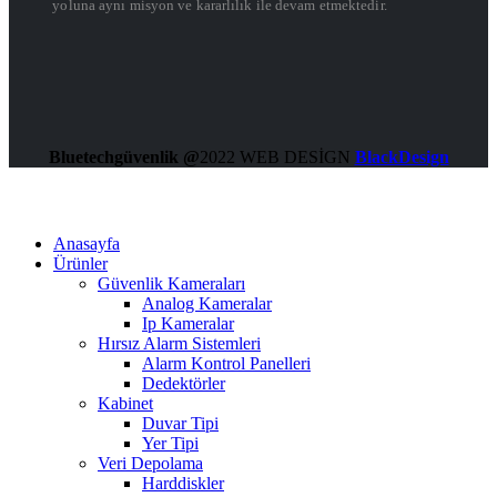
yoluna aynı misyon ve kararlılık ile devam etmektedir.
Bluetechgüvenlik @
2022 WEB DESİGN
BlackDesign
Anasayfa
Ürünler
Güvenlik Kameraları
Analog Kameralar
Ip Kameralar
Hırsız Alarm Sistemleri
Alarm Kontrol Panelleri
Dedektörler
Kabinet
Duvar Tipi
Yer Tipi
Veri Depolama
Harddiskler