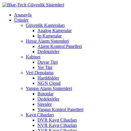
Anasayfa
Ürünler
Güvenlik Kameraları
Analog Kameralar
Ip Kameralar
Hırsız Alarm Sistemleri
Alarm Kontrol Panelleri
Dedektörler
Kabinet
Duvar Tipi
Yer Tipi
Veri Depolama
Harddiskler
NGN Cloud
Yangın Alarm Sisttemleri
Butonlar
Dedektörler
Sirenler
Yangın Kontrol Panelleri
Kayıt Cihazları
DVR Kayıt Cihazları
NVR Kayıt Cihazları
XVR Kayıt Cihazları