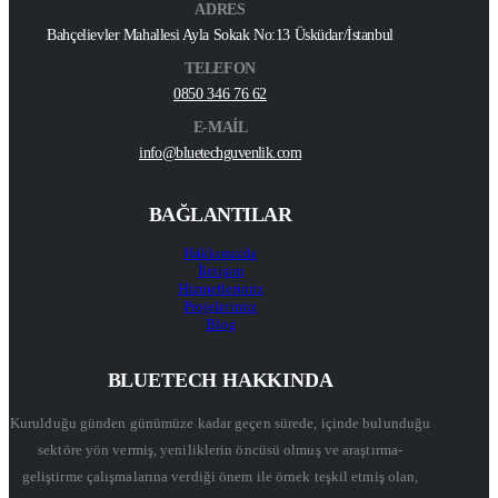
ADRES
Bahçelievler Mahallesi Ayla Sokak No:13 Üsküdar/İstanbul
TELEFON
0850 346 76 62
E-MAİL
info@bluetechguvenlik.com
BAĞLANTILAR
Hakkımızda
İletişim
Hizmetlerimiz
Projelerimiz
Blog
BLUETECH HAKKINDA
Kurulduğu günden günümüze kadar geçen sürede, içinde bulunduğu
sektöre yön vermiş, yeniliklerin öncüsü olmuş ve araştırma-
geliştirme çalışmalarına verdiği önem ile örnek teşkil etmiş olan,