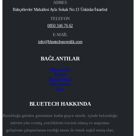
ADRES
Bahçelievler Mahallesi Ayla Sokak No:13 Üsküdar/İstanbul
TELEFON
0850 346 76 62
E-MAİL
info@bluetechguvenlik.com
BAĞLANTILAR
Hakkımızda
İletişim
Hizmetlerimiz
Projelerimiz
Blog
BLUETECH HAKKINDA
Kurulduğu günden günümüze kadar geçen sürede, içinde bulunduğu
sektöre yön vermiş, yeniliklerin öncüsü olmuş ve araştırma-
geliştirme çalışmalarına verdiği önem ile örnek teşkil etmiş olan,