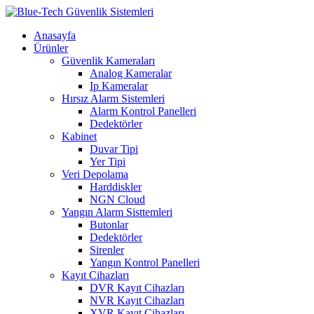
Anasayfa
Ürünler
Güvenlik Kameraları
Analog Kameralar
Ip Kameralar
Hırsız Alarm Sistemleri
Alarm Kontrol Panelleri
Dedektörler
Kabinet
Duvar Tipi
Yer Tipi
Veri Depolama
Harddiskler
NGN Cloud
Yangın Alarm Sisttemleri
Butonlar
Dedektörler
Sirenler
Yangın Kontrol Panelleri
Kayıt Cihazları
DVR Kayıt Cihazları
NVR Kayıt Cihazları
XVR Kayıt Cihazları