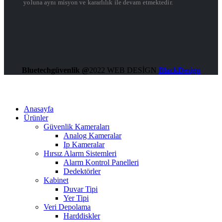
yoluna aynı misyon ve kararlılık ile devam etmektedir.
Bluetechgüvenlik @
2022 WEB DESİGN
BlackDesign
Anasayfa
Ürünler
Güvenlik Kameraları
Analog Kameralar
Ip Kameralar
Hırsız Alarm Sistemleri
Alarm Kontrol Panelleri
Dedektörler
Kabinet
Duvar Tipi
Yer Tipi
Veri Depolama
Harddiskler