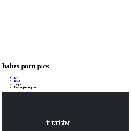
MOBİL DESTEKLİ PROJELER
ÇEVRİMİÇİ DESTEK 24/7
YAPAY ZEKA DESTEĞİ
babes porn pics
Ev
Blog
Tag -
babes porn pics
İLETİŞİM