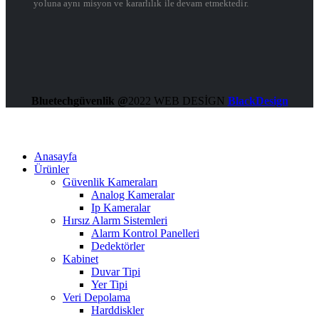
yoluna aynı misyon ve kararlılık ile devam etmektedir.
Bluetechgüvenlik @
2022 WEB DESİGN
BlackDesign
Anasayfa
Ürünler
Güvenlik Kameraları
Analog Kameralar
Ip Kameralar
Hırsız Alarm Sistemleri
Alarm Kontrol Panelleri
Dedektörler
Kabinet
Duvar Tipi
Yer Tipi
Veri Depolama
Harddiskler