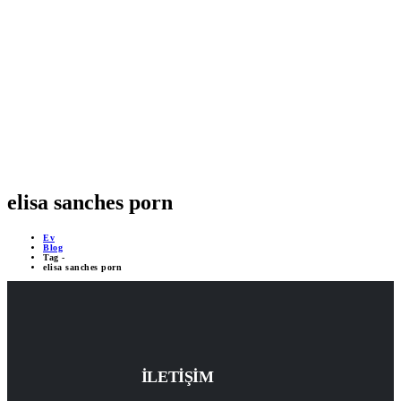
MOBİL DESTEKLİ PROJELER
ÇEVRİMİÇİ DESTEK 24/7
YAPAY ZEKA DESTEĞİ
elisa sanches porn
Ev
Blog
Tag -
elisa sanches porn
İLETİŞİM