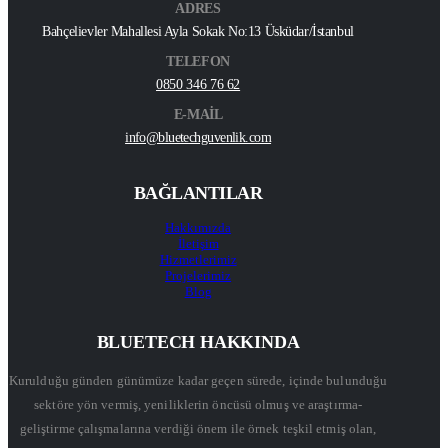
ADRES
Bahçelievler Mahallesi Ayla Sokak No:13 Üsküdar/İstanbul
TELEFON
0850 346 76 62
E-MAİL
info@bluetechguvenlik.com
BAĞLANTILAR
Hakkımızda
İletişim
Hizmetlerimiz
Projelerimiz
Blog
BLUETECH HAKKINDA
Kurulduğu günden günümüze kadar geçen sürede, içinde bulunduğu
sektöre yön vermiş, yeniliklerin öncüsü olmuş ve araştırma-
geliştirme çalışmalarına verdiği önem ile örnek teşkil etmiş olan,