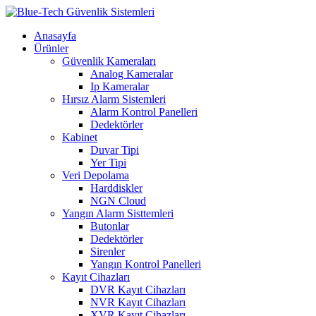
Anasayfa
Ürünler
Güvenlik Kameraları
Analog Kameralar
Ip Kameralar
Hırsız Alarm Sistemleri
Alarm Kontrol Panelleri
Dedektörler
Kabinet
Duvar Tipi
Yer Tipi
Veri Depolama
Harddiskler
NGN Cloud
Yangın Alarm Sisttemleri
Butonlar
Dedektörler
Sirenler
Yangın Kontrol Panelleri
Kayıt Cihazları
DVR Kayıt Cihazları
NVR Kayıt Cihazları
XVR Kayıt Cihazları