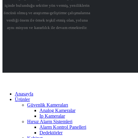
içinde bulunduğu sektöre yön vermiş, yeniliklerin
öncüsü olmuş ve araştırma-geliştirme çalışmalarına
verdiği önem ile örnek teşkil etmiş olan, yoluna
aynı misyon ve kararlılık ile devam etmektedir.
Anasayfa
Ürünler
Güvenlik Kameraları
Analog Kameralar
Ip Kameralar
Hırsız Alarm Sistemleri
Alarm Kontrol Panelleri
Dedektörler