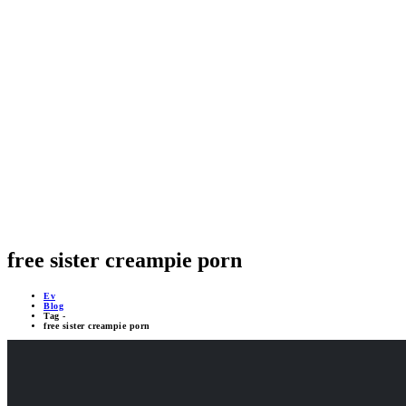
GÜVENLİK SİSTEMLERİ
MOBİL DESTEKLİ PROJELER
ÇEVRİMİÇİ DESTEK 24/7
YAPAY ZEKA DESTEĞİ
free sister creampie porn
Ev
Blog
Tag -
free sister creampie porn