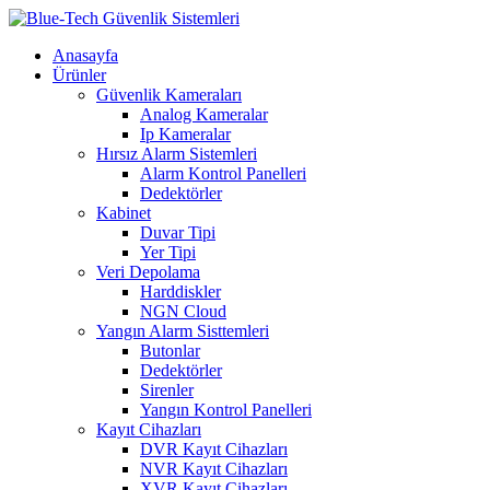
Anasayfa
Ürünler
Güvenlik Kameraları
Analog Kameralar
Ip Kameralar
Hırsız Alarm Sistemleri
Alarm Kontrol Panelleri
Dedektörler
Kabinet
Duvar Tipi
Yer Tipi
Veri Depolama
Harddiskler
NGN Cloud
Yangın Alarm Sisttemleri
Butonlar
Dedektörler
Sirenler
Yangın Kontrol Panelleri
Kayıt Cihazları
DVR Kayıt Cihazları
NVR Kayıt Cihazları
XVR Kayıt Cihazları