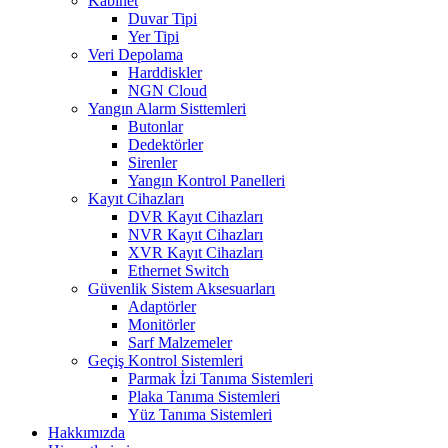
Kabinet
Duvar Tipi
Yer Tipi
Veri Depolama
Harddiskler
NGN Cloud
Yangın Alarm Sisttemleri
Butonlar
Dedektörler
Sirenler
Yangın Kontrol Panelleri
Kayıt Cihazları
DVR Kayıt Cihazları
NVR Kayıt Cihazları
XVR Kayıt Cihazları
Ethernet Switch
Güvenlik Sistem Aksesuarları
Adaptörler
Monitörler
Sarf Malzemeler
Geçiş Kontrol Sistemleri
Parmak İzi Tanıma Sistemleri
Plaka Tanıma Sistemleri
Yüz Tanıma Sistemleri
Hakkımızda