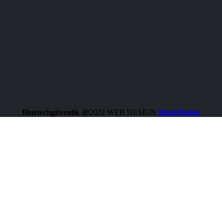
Bluetechgüvenlik @
2022 WEB DESİGN
BlackDesign