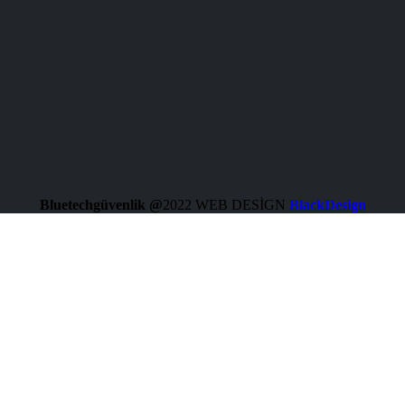
Bluetechgüvenlik @
2022 WEB DESİGN
BlackDesign