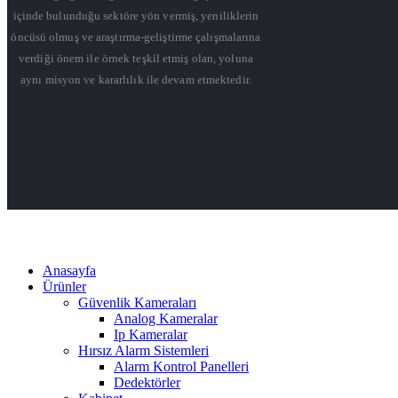
içinde bulunduğu sektöre yön vermiş, yeniliklerin
öncüsü olmuş ve araştırma-geliştirme çalışmalarına
verdiği önem ile örnek teşkil etmiş olan, yoluna
aynı misyon ve kararlılık ile devam etmektedir.
Anasayfa
Ürünler
Güvenlik Kameraları
Analog Kameralar
Ip Kameralar
Hırsız Alarm Sistemleri
Alarm Kontrol Panelleri
Dedektörler