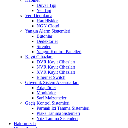
Kabinet
Duvar Tipi
Yer Tipi
Veri Depolama
Harddiskler
NGN Cloud
Yangın Alarm Sisttemleri
Butonlar
Dedektörler
Sirenler
Yangın Kontrol Panelleri
Kayıt Cihazları
DVR Kayıt Cihazları
NVR Kayıt Cihazları
XVR Kayıt Cihazları
Ethernet Switch
Güvenlik Sistem Aksesuarları
Adaptörler
Monitörler
Sarf Malzemeler
Geçiş Kontrol Sistemleri
Parmak İzi Tanıma Sistemleri
Plaka Tanıma Sistemleri
Yüz Tanıma Sistemleri
Hakkımızda