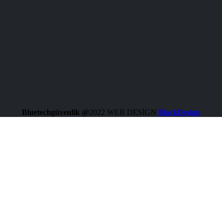
Bluetechgüvenlik @
2022 WEB DESİGN
BlackDesign