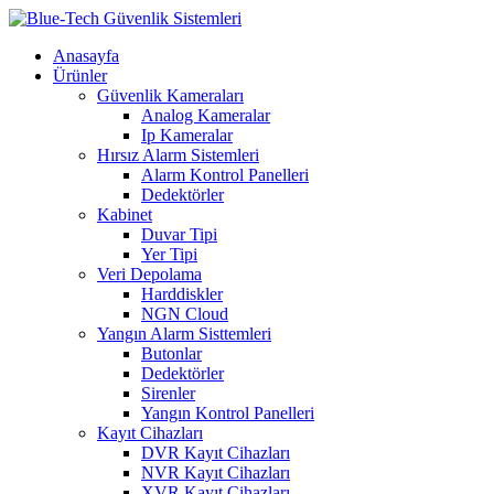
Anasayfa
Ürünler
Güvenlik Kameraları
Analog Kameralar
Ip Kameralar
Hırsız Alarm Sistemleri
Alarm Kontrol Panelleri
Dedektörler
Kabinet
Duvar Tipi
Yer Tipi
Veri Depolama
Harddiskler
NGN Cloud
Yangın Alarm Sisttemleri
Butonlar
Dedektörler
Sirenler
Yangın Kontrol Panelleri
Kayıt Cihazları
DVR Kayıt Cihazları
NVR Kayıt Cihazları
XVR Kayıt Cihazları