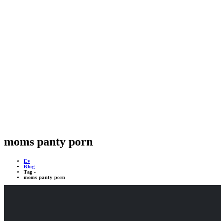
GÜVENLİK SİSTEMLERİ
MOBİL DESTEKLİ PROJELER
ÇEVRİMİÇİ DESTEK 24/7
YAPAY ZEKA DESTEĞİ
moms panty porn
Ev
Blog
Tag -
moms panty porn