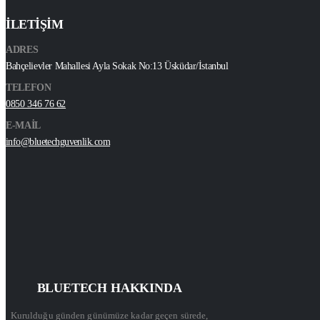
İLETİŞİM
ADRES
Bahçelievler Mahallesi Ayla Sokak No:13 Üsküdar/İstanbul
TELEFON
0850 346 76 62
E-MAİL
info@bluetechguvenlik.com
BLUETECH HAKKINDA
Kurulduğu günden günümüze kadar geçen sürede,