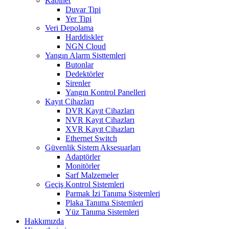
Kabinet
Duvar Tipi
Yer Tipi
Veri Depolama
Harddiskler
NGN Cloud
Yangın Alarm Sisttemleri
Butonlar
Dedektörler
Sirenler
Yangın Kontrol Panelleri
Kayıt Cihazları
DVR Kayıt Cihazları
NVR Kayıt Cihazları
XVR Kayıt Cihazları
Ethernet Switch
Güvenlik Sistem Aksesuarları
Adaptörler
Monitörler
Sarf Malzemeler
Geçiş Kontrol Sistemleri
Parmak İzi Tanıma Sistemleri
Plaka Tanıma Sistemleri
Yüz Tanıma Sistemleri
Hakkımızda