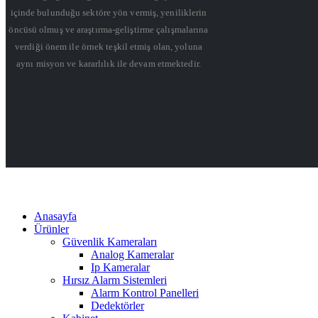
içinde bulunduğu sektöre yön vermiş, yeniliklerin
öncüsü olmuş ve araştırma-geliştirme çalışmalarına
verdiği önem ile örnek teşkil etmiş olan, yoluna
aynı misyon ve kararlılık ile devam etmektedir.
Anasayfa
Ürünler
Güvenlik Kameraları
Analog Kameralar
Ip Kameralar
Hırsız Alarm Sistemleri
Alarm Kontrol Panelleri
Dedektörler