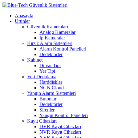
Anasayfa
Ürünler
Güvenlik Kameraları
Analog Kameralar
Ip Kameralar
Hırsız Alarm Sistemleri
Alarm Kontrol Panelleri
Dedektörler
Kabinet
Duvar Tipi
Yer Tipi
Veri Depolama
Harddiskler
NGN Cloud
Yangın Alarm Sisttemleri
Butonlar
Dedektörler
Sirenler
Yangın Kontrol Panelleri
Kayıt Cihazları
DVR Kayıt Cihazları
NVR Kayıt Cihazları
XVR Kayıt Cihazları