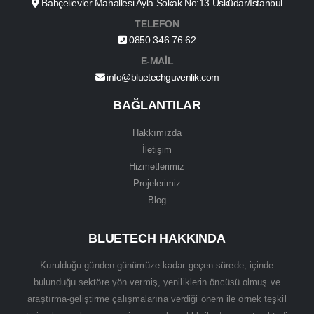
Bahçelievler Mahallesi Ayla Sokak No:13 Üsküdar/İstanbul
TELEFON
0850 346 76 62
E-MAİL
info@bluetechguvenlik.com
BAĞLANTILAR
Hakkımızda
İletişim
Hizmetlerimiz
Projelerimiz
Blog
BLUETECH HAKKINDA
Kurulduğu günden günümüze kadar geçen sürede, içinde
bulunduğu sektöre yön vermiş, yeniliklerin öncüsü olmuş ve
araştırma-geliştirme çalışmalarına verdiği önem ile örnek teşkil