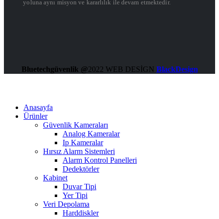
yoluna aynı misyon ve kararlılık ile devam etmektedir.
Bluetechgüvenlik @
2022 WEB DESİGN
BlackDesign
Anasayfa
Ürünler
Güvenlik Kameraları
Analog Kameralar
Ip Kameralar
Hırsız Alarm Sistemleri
Alarm Kontrol Panelleri
Dedektörler
Kabinet
Duvar Tipi
Yer Tipi
Veri Depolama
Harddiskler