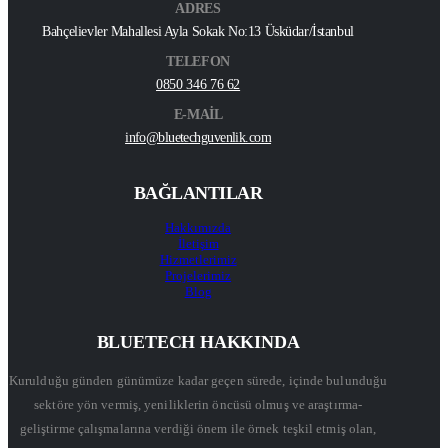
ADRES
Bahçelievler Mahallesi Ayla Sokak No:13 Üsküdar/İstanbul
TELEFON
0850 346 76 62
E-MAİL
info@bluetechguvenlik.com
BAĞLANTILAR
Hakkımızda
İletişim
Hizmetlerimiz
Projelerimiz
Blog
BLUETECH HAKKINDA
Kurulduğu günden günümüze kadar geçen sürede, içinde bulunduğu
sektöre yön vermiş, yeniliklerin öncüsü olmuş ve araştırma-
geliştirme çalışmalarına verdiği önem ile örnek teşkil etmiş olan,