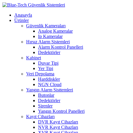
Anasayfa
Ürünler
Güvenlik Kameraları
Analog Kameralar
Ip Kameralar
Hırsız Alarm Sistemleri
Alarm Kontrol Panelleri
Dedektörler
Kabinet
Duvar Tipi
Yer Tipi
Veri Depolama
Harddiskler
NGN Cloud
Yangın Alarm Sisttemleri
Butonlar
Dedektörler
Sirenler
Yangın Kontrol Panelleri
Kayıt Cihazları
DVR Kayıt Cihazları
NVR Kayıt Cihazları
XVR Kayıt Cihazları