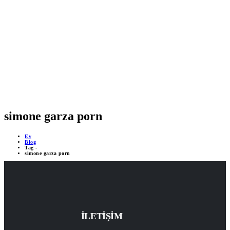
MOBİL DESTEKLİ PROJELER
ÇEVRİMİÇİ DESTEK 24/7
YAPAY ZEKA DESTEĞİ
simone garza porn
Ev
Blog
Tag -
simone garza porn
İLETİŞİM