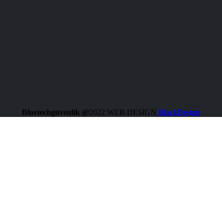
Bluetechgüvenlik @
2022 WEB DESİGN
BlackDesign