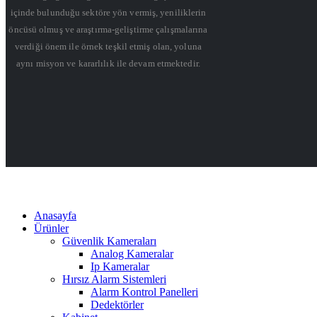
içinde bulunduğu sektöre yön vermiş, yeniliklerin
öncüsü olmuş ve araştırma-geliştirme çalışmalarına
verdiği önem ile örnek teşkil etmiş olan, yoluna
aynı misyon ve kararlılık ile devam etmektedir.
Anasayfa
Ürünler
Güvenlik Kameraları
Analog Kameralar
Ip Kameralar
Hırsız Alarm Sistemleri
Alarm Kontrol Panelleri
Dedektörler