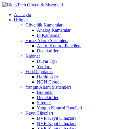
Anasayfa
Ürünler
Güvenlik Kameraları
Analog Kameralar
Ip Kameralar
Hırsız Alarm Sistemleri
Alarm Kontrol Panelleri
Dedektörler
Kabinet
Duvar Tipi
Yer Tipi
Veri Depolama
Harddiskler
NGN Cloud
Yangın Alarm Sisttemleri
Butonlar
Dedektörler
Sirenler
Yangın Kontrol Panelleri
Kayıt Cihazları
DVR Kayıt Cihazları
NVR Kayıt Cihazları
XVR Kayıt Cihazları