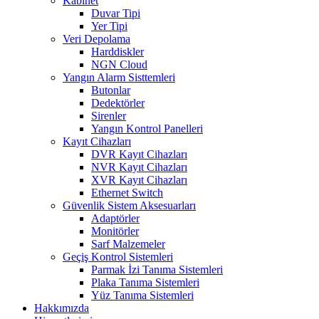
Kabinet
Duvar Tipi
Yer Tipi
Veri Depolama
Harddiskler
NGN Cloud
Yangın Alarm Sisttemleri
Butonlar
Dedektörler
Sirenler
Yangın Kontrol Panelleri
Kayıt Cihazları
DVR Kayıt Cihazları
NVR Kayıt Cihazları
XVR Kayıt Cihazları
Ethernet Switch
Güvenlik Sistem Aksesuarları
Adaptörler
Monitörler
Sarf Malzemeler
Geçiş Kontrol Sistemleri
Parmak İzi Tanıma Sistemleri
Plaka Tanıma Sistemleri
Yüz Tanıma Sistemleri
Hakkımızda