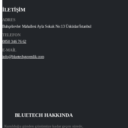
İLETİŞİM
ADRES
Bahçelievler Mahallesi Ayla Sokak No:13 Üsküdar/İstanbul
TELEFON
0850 346 76 62
E-MAİL
info@bluetechguvenlik.com
BLUETECH HAKKINDA
Kurulduğu günden günümüze kadar geçen sürede,