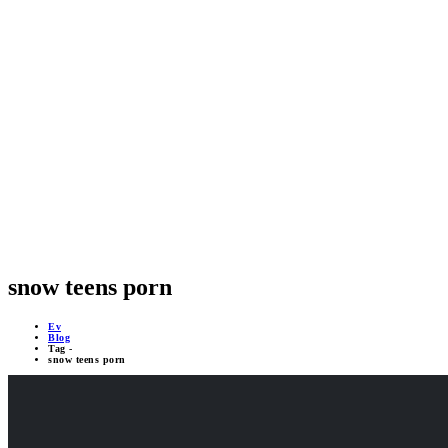
GÜVENLİK SİSTEMLERİ
MOBİL DESTEKLİ PROJELER
ÇEVRİMİÇİ DESTEK 24/7
YAPAY ZEKA DESTEĞİ
snow teens porn
Ev
Blog
Tag -
snow teens porn