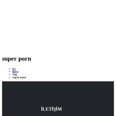
MOBİL DESTEKLİ PROJELER
ÇEVRİMİÇİ DESTEK 24/7
YAPAY ZEKA DESTEĞİ
super porn
Ev
Blog
Tag -
super porn
İLETİŞİM