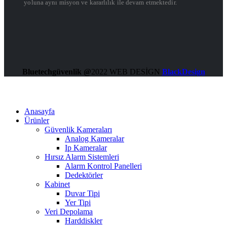
yoluna aynı misyon ve kararlılık ile devam etmektedir.
Bluetechgüvenlik @
2022 WEB DESİGN
BlackDesign
Anasayfa
Ürünler
Güvenlik Kameraları
Analog Kameralar
Ip Kameralar
Hırsız Alarm Sistemleri
Alarm Kontrol Panelleri
Dedektörler
Kabinet
Duvar Tipi
Yer Tipi
Veri Depolama
Harddiskler