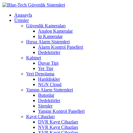
Anasayfa
Ürünler
Güvenlik Kameraları
Analog Kameralar
Ip Kameralar
Hırsız Alarm Sistemleri
Alarm Kontrol Panelleri
Dedektörler
Kabinet
Duvar Tipi
Yer Tipi
Veri Depolama
Harddiskler
NGN Cloud
Yangın Alarm Sisttemleri
Butonlar
Dedektörler
Sirenler
Yangın Kontrol Panelleri
Kayıt Cihazları
DVR Kayıt Cihazları
NVR Kayıt Cihazları
XVR Kayıt Cihazları