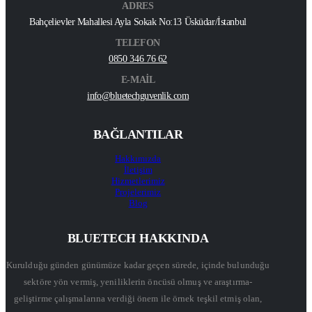
ADRES
Bahçelievler Mahallesi Ayla Sokak No:13 Üsküdar/İstanbul
TELEFON
0850 346 76 62
E-MAİL
info@bluetechguvenlik.com
BAĞLANTILAR
Hakkımızda
İletişim
Hizmetlerimiz
Projelerimiz
Blog
BLUETECH HAKKINDA
Kurulduğu günden günümüze kadar geçen sürede, içinde bulunduğu
sektöre yön vermiş, yeniliklerin öncüsü olmuş ve araştırma-
geliştirme çalışmalarına verdiği önem ile örnek teşkil etmiş olan,