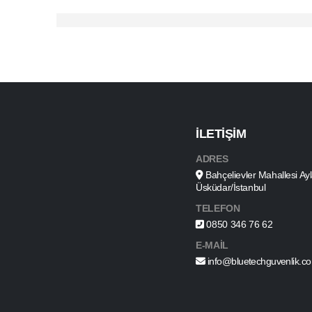
İLETİŞİM
ADRES
Bahçelievler Mahallesi A
Üsküdar/İstanbul
TELEFON
0850 346 76 62
E-MAİL
info@bluetechguvenlik.c