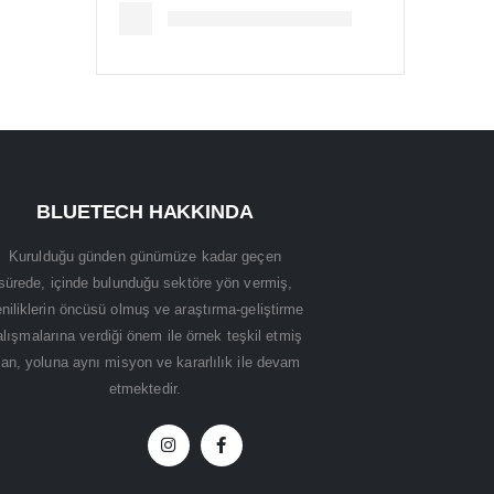
BLUETECH HAKKINDA
Kurulduğu günden günümüze kadar geçen
sürede, içinde bulunduğu sektöre yön vermiş,
niliklerin öncüsü olmuş ve araştırma-geliştirme
alışmalarına verdiği önem ile örnek teşkil etmiş
lan, yoluna aynı misyon ve kararlılık ile devam
etmektedir.