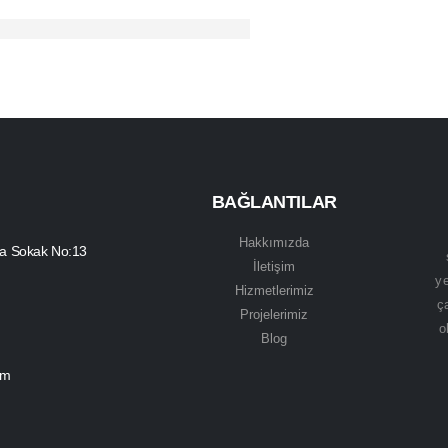
BAĞLANTILAR
Hakkımızda
yla Sokak No:13
İletişim
ye
Hizmetlerimiz
ç
Projelerimiz
o
Blog
om