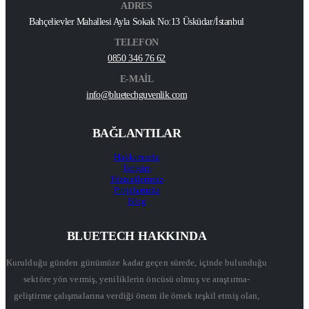
ADRES
Bahçelievler Mahallesi Ayla Sokak No:13 Üsküdar/İstanbul
TELEFON
0850 346 76 62
E-MAİL
info@bluetechguvenlik.com
BAĞLANTILAR
Hakkımızda
İletişim
Hizmetlerimiz
Projelerimiz
Blog
BLUETECH HAKKINDA
Kurulduğu günden günümüze kadar geçen sürede, içinde bulunduğu
sektöre yön vermiş, yeniliklerin öncüsü olmuş ve araştırma-
geliştirme çalışmalarına verdiği önem ile örnek teşkil etmiş olan,