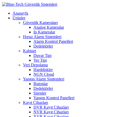
Anasayfa
Ürünler
Güvenlik Kameraları
Analog Kameralar
Ip Kameralar
Hırsız Alarm Sistemleri
Alarm Kontrol Panelleri
Dedektörler
Kabinet
Duvar Tipi
Yer Tipi
Veri Depolama
Harddiskler
NGN Cloud
Yangın Alarm Sisttemleri
Butonlar
Dedektörler
Sirenler
Yangın Kontrol Panelleri
Kayıt Cihazları
DVR Kayıt Cihazları
NVR Kayıt Cihazları
XVR Kayıt Cihazları