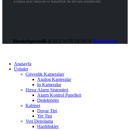
yoluna aynı misyon ve kararlılık ile devam etmektedir.
Bluetechgüvenlik @
2022 WEB DESİGN
BlackDesign
Anasayfa
Ürünler
Güvenlik Kameraları
Analog Kameralar
Ip Kameralar
Hırsız Alarm Sistemleri
Alarm Kontrol Panelleri
Dedektörler
Kabinet
Duvar Tipi
Yer Tipi
Veri Depolama
Harddiskler