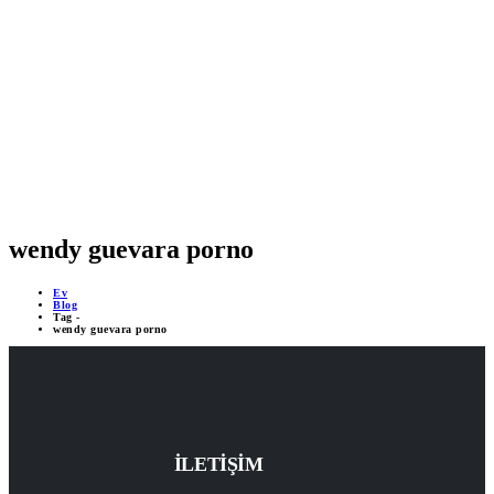
MOBİL DESTEKLİ PROJELER
ÇEVRİMİÇİ DESTEK 24/7
YAPAY ZEKA DESTEĞİ
wendy guevara porno
Ev
Blog
Tag -
wendy guevara porno
İLETİŞİM