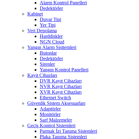
Alarm Kontrol Panelleri
Dedektörler
Kabinet
Duvar Tipi
Yer Tipi
Veri Depolama
Harddiskler
NGN Cloud
Yangın Alarm Sisttemleri
Butonlar
Dedektörler
Sirenler
Yangın Kontrol Panelleri
Kayıt Cihazları
DVR Kayıt Cihazları
NVR Kayıt Cihazları
XVR Kayıt Cihazları
Ethernet Switch
Güvenlik Sistem Aksesuarları
Adaptörler
Monitörler
Sarf Malzemeler
Geçiş Kontrol Sistemleri
Parmak İzi Tanıma Sistemleri
Plaka Tanıma Sistemleri