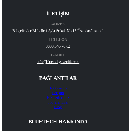
İLETİŞİM
ADRES
Bahçelievler Mahallesi Ayla Sokak No:13 Üsküdar/İstanbul
TELEFON
0850 346 76 62
E-MAİL
info@bluetechguvenlik.com
BAĞLANTILAR
Hakkımızda
İletişim
Hizmetlerimiz
Projelerimiz
Blog
BLUETECH HAKKINDA