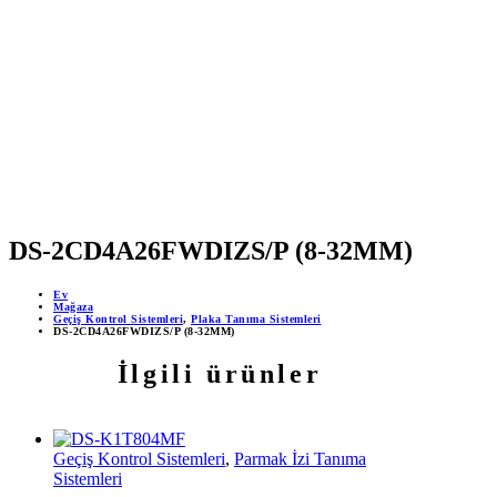
MOBİL DESTEKLİ PROJELER
ÇEVRİMİÇİ DESTEK 24/7
YAPAY ZEKA DESTEĞİ
DS-2CD4A26FWDIZS/P (8-32MM)
Ev
Mağaza
Geçiş Kontrol Sistemleri
,
Plaka Tanıma Sistemleri
DS-2CD4A26FWDIZS/P (8-32MM)
İlgili ürünler
Geçiş Kontrol Sistemleri
,
Parmak İzi Tanıma
Sistemleri