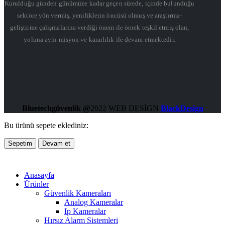
Kurulduğu günden günümüze kadar geçen sürede, içinde bulunduğu
sektöre yön vermiş, yeniliklerin öncüsü olmuş ve araştırma-
geliştirme çalışmalarına verdiği önem ile örnek teşkil etmiş olan,
yoluna aynı misyon ve kararlılık ile devam etmektedir.
Bluetechgüvenlik @
2022 WEB DESİGN
BlackDesign
Bu ürünü sepete eklediniz:
Sepetim
Devam et
Anasayfa
Ürünler
Güvenlik Kameraları
Analog Kameralar
Ip Kameralar
Hırsız Alarm Sistemleri