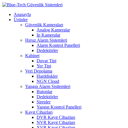
Anasayfa
Ürünler
Güvenlik Kameraları
Analog Kameralar
Ip Kameralar
Hırsız Alarm Sistemleri
Alarm Kontrol Panelleri
Dedektörler
Kabinet
Duvar Tipi
Yer Tipi
Veri Depolama
Harddiskler
NGN Cloud
Yangın Alarm Sisttemleri
Butonlar
Dedektörler
Sirenler
Yangın Kontrol Panelleri
Kayıt Cihazları
DVR Kayıt Cihazları
NVR Kayıt Cihazları
XVR Kayıt Cihazları