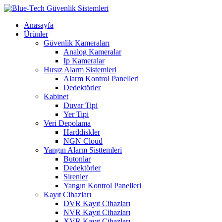
Anasayfa
Ürünler
Güvenlik Kameraları
Analog Kameralar
Ip Kameralar
Hırsız Alarm Sistemleri
Alarm Kontrol Panelleri
Dedektörler
Kabinet
Duvar Tipi
Yer Tipi
Veri Depolama
Harddiskler
NGN Cloud
Yangın Alarm Sisttemleri
Butonlar
Dedektörler
Sirenler
Yangın Kontrol Panelleri
Kayıt Cihazları
DVR Kayıt Cihazları
NVR Kayıt Cihazları
XVR Kayıt Cihazları