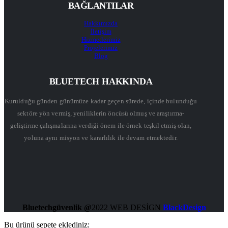
BAĞLANTILAR
Hakkımızda
İletişim
Hizmetlerimiz
Projelerimiz
Blog
BLUETECH HAKKINDA
Kurulduğu günden günümüze kadar geçen sürede, içinde bulunduğu
sektöre yön vermiş, yeniliklerin öncüsü olmuş ve araştırma-
geliştirme çalışmalarına verdiği önem ile örnek teşkil etmiş olan,
yoluna aynı misyon ve kararlılık ile devam etmektedir.
Bluetechgüvenlik @
2022 WEB DESİGN
BlackDesign
Bu ürünü sepete eklediniz: