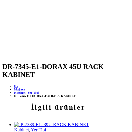
MOBİL DESTEKLİ PROJELER
ÇEVRİMİÇİ DESTEK 24/7
YAPAY ZEKA DESTEĞİ
DR-7345-E1-DORAX 45U RACK
KABINET
Ev
Mağaza
Kabinet
,
Yer Tipi
DR-7345-E1-DORAX 45U RACK KABINET
İlgili ürünler
Kabinet
,
Yer Tipi