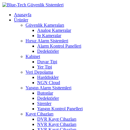
Anasayfa
Ürünler
Güvenlik Kameraları
Analog Kameralar
Ip Kameralar
Hırsız Alarm Sistemleri
Alarm Kontrol Panelleri
Dedektörler
Kabinet
Duvar Tipi
Yer Tipi
Veri Depolama
Harddiskler
NGN Cloud
Yangın Alarm Sisttemleri
Butonlar
Dedektörler
Sirenler
Yangın Kontrol Panelleri
Kayıt Cihazları
DVR Kayıt Cihazları
NVR Kayıt Cihazları
XVR Kayıt Cihazları