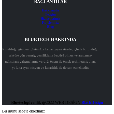
BAĞLANTILAR
Hakkımızda
İletişim
Hizmetlerimiz
Projelerimiz
Blog
BLUETECH HAKKINDA
Kurulduğu günden günümüze kadar geçen sürede, içinde bulunduğu
sektöre yön vermiş, yeniliklerin öncüsü olmuş ve araştırma-
geliştirme çalışmalarına verdiği önem ile örnek teşkil etmiş olan,
yoluna aynı misyon ve kararlılık ile devam etmektedir.
Bluetechgüvenlik @
2022 WEB DESİGN
BlackDesign
Bu ürünü sepete eklediniz: