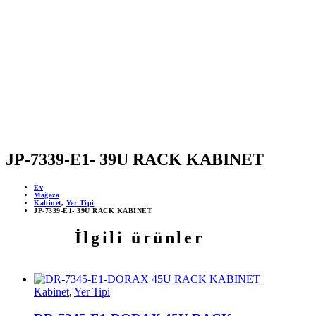
MOBİL DESTEKLİ PROJELER
ÇEVRİMİÇİ DESTEK 24/7
YAPAY ZEKA DESTEĞİ
JP-7339-E1- 39U RACK KABINET
Ev
Mağaza
Kabinet
,
Yer Tipi
JP-7339-E1- 39U RACK KABINET
İlgili ürünler
Kabinet
,
Yer Tipi