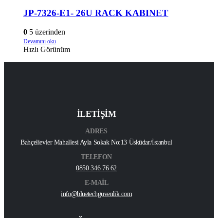
JP-7326-E1- 26U RACK KABINET
0
5 üzerinden
Devamını oku
Hızlı Görünüm
İLETİŞİM
ADRES
Bahçelievler Mahallesi Ayla Sokak No:13 Üsküdar/İstanbul
TELEFON
0850 346 76 62
E-MAİL
info@bluetechguvenlik.com