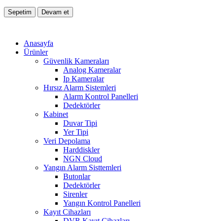
Sepetim
Devam et
Anasayfa
Ürünler
Güvenlik Kameraları
Analog Kameralar
Ip Kameralar
Hırsız Alarm Sistemleri
Alarm Kontrol Panelleri
Dedektörler
Kabinet
Duvar Tipi
Yer Tipi
Veri Depolama
Harddiskler
NGN Cloud
Yangın Alarm Sisttemleri
Butonlar
Dedektörler
Sirenler
Yangın Kontrol Panelleri
Kayıt Cihazları
DVR Kayıt Cihazları