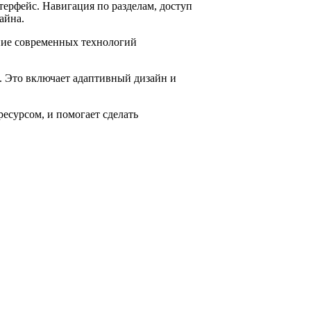
терфейс. Навигация по разделам, доступ
айна.
ние современных технологий
в. Это включает адаптивный дизайн и
ресурсом, и помогает сделать