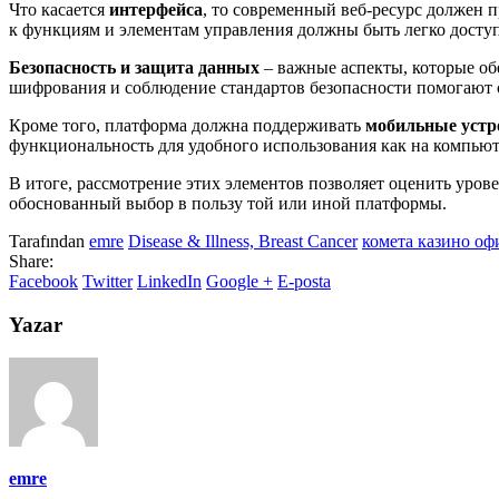
Что касается
интерфейса
, то современный веб-ресурс должен 
к функциям и элементам управления должны быть легко доступ
Безопасность и защита данных
– важные аспекты, которые о
шифрования и соблюдение стандартов безопасности помогают с
Кроме того, платформа должна поддерживать
мобильные устр
функциональность для удобного использования как на компьюте
В итоге, рассмотрение этих элементов позволяет оценить уров
обоснованный выбор в пользу той или иной платформы.
Tarafından
emre
Disease & Illness, Breast Cancer
комета казино о
Share:
Facebook
Twitter
LinkedIn
Google +
E-posta
Yazar
emre