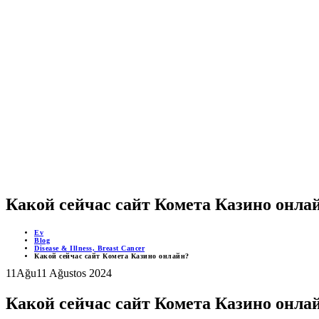
GÜVENLİK SİSTEMLERİ
MOBİL DESTEKLİ PROJELER
ÇEVRİMİÇİ DESTEK 24/7
YAPAY ZEKA DESTEĞİ
Какой сейчас сайт Комета Казино онла
Ev
Blog
Disease & Illness, Breast Cancer
Какой сейчас сайт Комета Казино онлайн?
11
Ağu
11 Ağustos 2024
Какой сейчас сайт Комета Казино онла