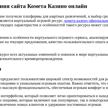
ния сайта Комета Казино онлайн
ие получили платформы для азартных развлечений, и выбор сре
является виртуальный игровой ресурс,
комета казино официальн
кущих характеристик и особенностей такого ресурса может су
ления и особенности виртуального игрового сервиса, анализиру
ие на текущие предложения, качество пользовательского опыта 
курсе всех актуальных изменений и новинок в мире виртуальных
влекательного времяпрепровождения.
о
 предлагают пользователям широкий спектр возможностей для ра
нкциями и уникальным игровым опытом. Важно отметить, что 
но и высокую функциональность, обеспечивая игрокам комфорт и
интерфейсом, который позволяет легко ориентироваться и нахо
 опциями, которые включают как популярные, так и новаторски
ивлечение новых клиентов и удержание постоянных игроков.