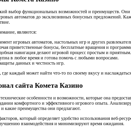
кий выбор функциональных возможностей и преимуществ. Они 
игровых автоматов до эксклюзивных бонусных предложений. Каж
твие.
имание, являются:
имент игровых автоматов, настольных игр и других развлекате
чая приветственные бонусы, бесплатные вращения и программы
обная навигация делают игровой процесс простым и приятным
упна в любое время и готова помочь с любыми вопросами.
ащиты данных и честность игр.
 где каждый может найти что-то по своему вкусу и наслаждатьс
онал сайта Комета Казино
технические особенности и возможности, которые она предостав
оздании комфортного и эффективного игрового опыта. Анализир
в и какие преимущества они предлагают.
акторов, который определяет удобство использования веб-ресурс
 улучшению взаимодействия и минимизируют время ожидания.