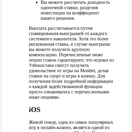
Вы можете рассчитать доходность
одиночной ставки, разделив
инвестиции на коэффициент
вашего решения.
Выплата рассчитывается путем
суммирования выигрышей от каждого
системного накопителя. Хотя это более
рискованная ставка, в случае выигрыша
вы можете получить крупную
компенсацию. Перечисленные ниже
опции ставок гарантируют, что игроки из
Узбекистана смогут получить
удовольствие от игры на Mostbet, делая
ставки на спорт и игры в казино. Для
получения более подробной информации
о каждой задействованной функции
просто ознакомьтесь с перечисленными
ниже опциями.
iOS
Живой покер, одна из самых популярных
игр в онлайн-казино, является одной из