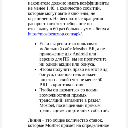
накопителе должно иметь коэффициенты
не менее 1,40, а количество событий,
которые могут быть включены, не
ограничено. На бесплатные вращения
распространяется требование по
отыгрышу в 60 раз больше суммы бонуса
https://mostbetuztop.com/apk/
.
Если вы решите использовать
мобильный сайт Mostbet BR, а не
приложение для Android или
версию для ПК, вы не пропустите
ни одной акции или бонуса.
Чтобы получить право на этот вид
бонуса, пользователь должен
внести на свой счет не менее 50
BRL в криптовалютах.
Чтобы ознакомиться со всеми
возможностями прямых
трансляций, загляните в раздел
Mostbet, посвященный прямым
трансляциям спортивных событий.
Линия – это общее количество ставок,
которые Mostbet примет на определенное