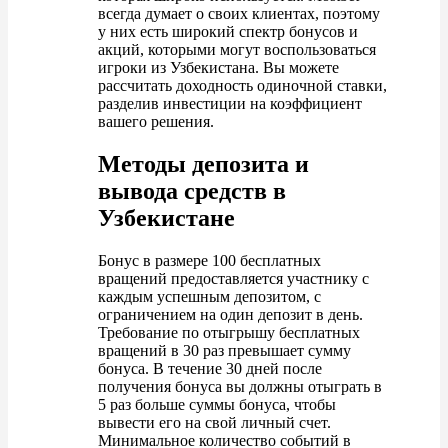
всегда думает о своих клиентах, поэтому
у них есть широкий спектр бонусов и
акций, которыми могут воспользоваться
игроки из Узбекистана. Вы можете
рассчитать доходность одиночной ставки,
разделив инвестиции на коэффициент
вашего решения.
Методы депозита и
вывода средств в
Узбекистане
Бонус в размере 100 бесплатных
вращений предоставляется участнику с
каждым успешным депозитом, с
ограничением на один депозит в день.
Требование по отыгрышу бесплатных
вращений в 30 раз превышает сумму
бонуса. В течение 30 дней после
получения бонуса вы должны отыграть в
5 раз больше суммы бонуса, чтобы
вывести его на свой личный счет.
Минимальное количество событий в