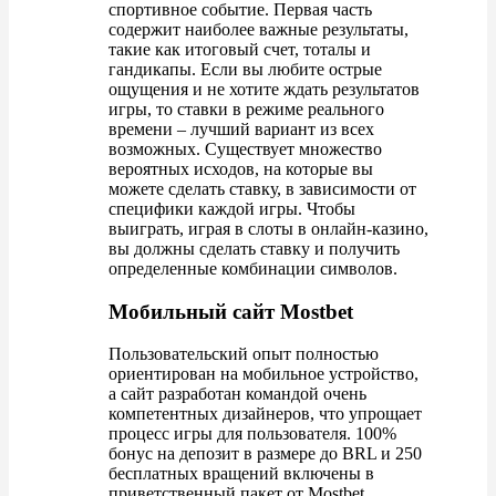
спортивное событие. Первая часть
содержит наиболее важные результаты,
такие как итоговый счет, тоталы и
гандикапы. Если вы любите острые
ощущения и не хотите ждать результатов
игры, то ставки в режиме реального
времени – лучший вариант из всех
возможных. Существует множество
вероятных исходов, на которые вы
можете сделать ставку, в зависимости от
специфики каждой игры. Чтобы
выиграть, играя в слоты в онлайн-казино,
вы должны сделать ставку и получить
определенные комбинации символов.
Мобильный сайт Mostbet
Пользовательский опыт полностью
ориентирован на мобильное устройство,
а сайт разработан командой очень
компетентных дизайнеров, что упрощает
процесс игры для пользователя. 100%
бонус на депозит в размере до BRL и 250
бесплатных вращений включены в
приветственный пакет от Mostbet,