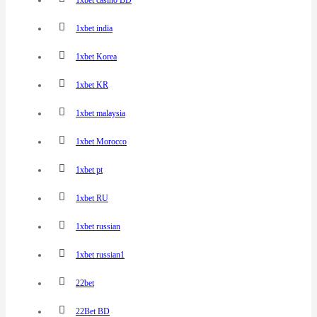
1xbet india
1xbet Korea
1xbet KR
1xbet malaysia
1xbet Morocco
1xbet pt
1xbet RU
1xbet russian
1xbet russian1
22bet
22Bet BD