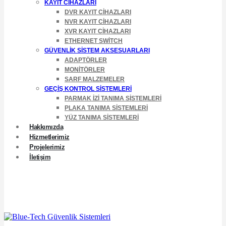
KAYIT CIHAZLARI
DVR KAYIT CIHAZLARI
NVR KAYIT CIHAZLARI
XVR KAYIT CIHAZLARI
ETHERNET SWITCH
GÜVENLIK SISTEM AKSESUARLARI
ADAPTÖRLER
MONITÖRLER
SARF MALZEMELER
GEÇIŞ KONTROL SISTEMLERI
PARMAK İZI TANIMA SISTEMLERI
PLAKA TANIMA SISTEMLERI
YÜZ TANIMA SISTEMLERI
Hakkımızda
Hizmetlerimiz
Projelerimiz
İletişim