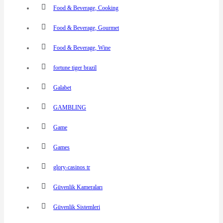
Food & Beverage, Cooking
Food & Beverage, Gourmet
Food & Beverage, Wine
fortune tiger brazil
Galabet
GAMBLING
Game
Games
glory-casinos tr
Güvenlik Kameraları
Güvenlik Sistemleri