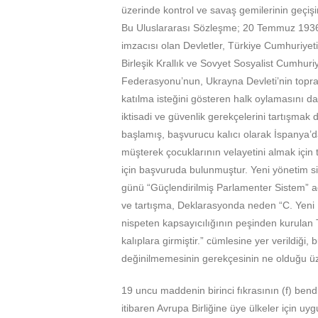
üzerinde kontrol ve savaş gemilerinin geçiş
Bu Uluslararası Sözleşme; 20 Temmuz 1936 
imzacısı olan Devletler, Türkiye Cumhuriye
Birleşik Krallık ve Sovyet Sosyalist Cumhuri
Federasyonu’nun, Ukrayna Devleti’nin topra
katılma isteğini gösteren halk oylamasını da
iktisadi ve güvenlik gerekçelerini tartışmak d
başlamış, başvurucu kalıcı olarak İspany
müşterek çocuklarının velayetini almak için 
için başvuruda bulunmuştur. Yeni yönetim s
günü “Güçlendirilmiş Parlamenter Sistem” adl
ve tartışma, Deklarasyonda neden “C. Yeni 
nispeten kapsayıcılığının peşinden kurulan
kalıplara girmiştir.” cümlesine yer verildi
değinilmemesinin gerekçesinin ne olduğu üz
19 uncu maddenin birinci fıkrasının (f) bend
itibaren Avrupa Birliğine üye ülkeler için u