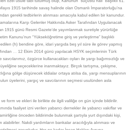
n özel usule tabi tutulmuş olup, Kanunun “suçüstü hali” başlıklı 61.
Mayıs 1915 tarihinde savaş halinde olan Osmanlı İmparatorluğu’na
fından gerekli tedbirlerin alınması amacıyla kabul edilen bir kanundur.
amalarına Karşı Gelenler Hakkında Asker Tarafından Uygulanacak
ran 1915 günü Resmi Gazete’de yayımlanmak suretiyle yürürlüğe
retim Kanunu’nun “Yükseköğretime giriş ve yerleştirme” başlıklı
 edilen (h) bendine göre, idari yargıda beş yıl süre ile görev yapmış
afından … 12 Ekim 2014 günü yapılacak HSYK seçimlerinin Türk
ve savcılarımız, özgürce kullanacakları oyları ile yargı bağımsızlığı ve
üyeliğine seçeceklerine inanmaktayız. Birçok tartışma, çekişme,
lığına gölge düşürecek iddialar ortaya atılsa da, yargı mensuplarının
urulun üyelerini, yargıç ve savcılarının seçmesi usulünden asla
rm ve ekleri ile birlikte de ilgili valiliğe on gün içinde bildirilir.
nda faaliyet izni verilen yabancı dernekler ile yabancı vakıflar ve
mirliğine önceden bildirimde bulunmak şartıyla yurt dışındaki kişi,
alabilirler. Nakdi yardımların bankalar aracılığıyla alınması ve
getirilmesi zorunludur. Her ne kadar İnsan Hakları Avrupa