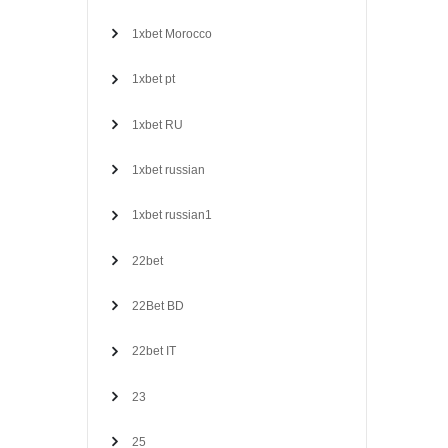
1xbet Morocco
1xbet pt
1xbet RU
1xbet russian
1xbet russian1
22bet
22Bet BD
22bet IT
23
25