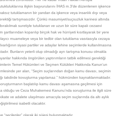
tukluluklarına ilişkin başvurularını İHAS m.3′de düzenlenen işkence
 haksız tutuklamanın bir yandan da işkence veya insanlık dışı veya
rektiği tartışmasızdır. Çünkü masumiyet/suçsuzluk karinesi altında
 bırakılmak suretiyle tutuklanan ve uzun bir süre kapalı cezaevi
 şartlarından koparılıp birçok hak ve hürriyeti kısıtlayarak bir yere
ağılayıcı muameleye veya bir tedbir olan tutuklama vasıtasıyla cezaya
varlığının siyasi partiler ve adaylar lehine seçimlerde kullanılmasına
aktadır. Bunların yeterli olup olmadığı ayrı tartışma konusu olmakla
yanlar hakkında öngörülen yaptırımların tatbik edilmesi gerektiği
eçimlerin Temel Hükümleri ve Seçmen Kütükleri Hakkında Kanun’un
 cümlesinde yer alan, “Seçim suçlarından doğan kamu davası, seçimin
lmadığı takdirde kovuşturma yapılamaz.” hükmünden kaynaklanmaktadır.
 soruşturmanın başlatılıp kamu davası aşamasına geçilmesi için
ısa olduğu ve Ceza Muhakemesi Kanunu’nda soruşturma ile ilgili süre
ikate ve adalete ulaşılması amacıyla seçim suçlarında da altı aylık
iştirilmesi isabetli olacaktır.
e “seçilenler” olarak iki süjesi bulunmaktadır.