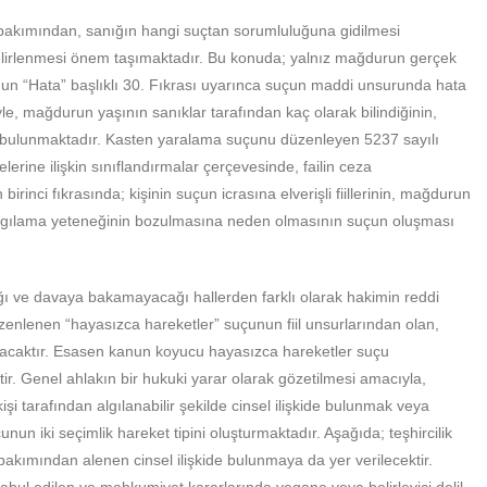
 bakımından, sanığın hangi suçtan sorumluluğuna gidilmesi
 belirlenmesi önem taşımaktadır. Bu konuda; yalnız mağdurun gerçek
nun “Hata” başlıklı 30. Fıkrası uyarınca suçun maddi unsurunda hata
e, mağdurun yaşının sanıklar tarafından kaç olarak bilindiğinin,
i bulunmaktadır. Kasten yaralama suçunu düzenleyen 5237 sayılı
rine ilişkin sınıflandırmalar çerçevesinde, failin ceza
irinci fıkrasında; kişinin suçun icrasına elverişli fiillerinin, mağdurun
algılama yeteneğinin bozulmasına neden olmasının suçun oluşması
ı ve davaya bakamayacağı hallerden farklı olarak hakimin reddi
nlenen “hayasızca hareketler” suçunun fiil unsurlarından olan,
lanacaktır. Esasen kanun koyucu hayasızca hareketler suçu
ir. Genel ahlakın bir hukuki yarar olarak gözetilmesi amacıyla,
işi tarafından algılanabilir şekilde cinsel ilişkide bulunmak veya
nun iki seçimlik hareket tipini oluşturmaktadır. Aşağıda; teşhircilik
ı bakımından alenen cinsel ilişkide bulunmaya da yer verilecektir.
bul edilen ve mahkumiyet kararlarında yegane veya belirleyici delil