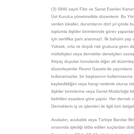
(3) 5846 sayılı Fikir ve Sanat Eserleri Kanu
Üst Kurulca yönetmelikle düzenlenir. Bu Yöne
verilen lokaller, durumlarını dört yıl içinde 
toplumla ilişkiler birimlerinde görev yapanla
için sertifika şartı aranmaz\. İlk bahsini yap
Yüksek, orta ve düşük risk grubuna giren de
müfettişleri veya dernekler denetçileri vasıta
ihtiyaç duyulan konularda diğer alt düzenley
düzenleyenler Resmi Gazete’de yayımlanır. Ku
kullanamazlar, bir başkasının kullanmasına da
kaybedildiğini veya hangi nedenle olursa olsu
ilişkiler birimlerine veya Genel Müdürlüğe bi
belirtilen esaslara göre yapılır. Her dernek ve 
Derneklerin iş ve işlemleri ile ilgili tüm bel
Avukatın, avukatlık veya Türkiye Barolar Bi
sırasında işlediği iddia edilen suçlardan do