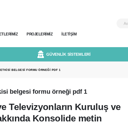
ETLERIMIZ
PROJELERIMIZ
İLETIŞIM
GÜVENLİK SİSTEMLERİ
ETKISI BELGESI FORMU ÖRNEĞI PDF 1
isi belgesi formu örneği pdf 1
ve Televizyonların Kuruluş ve
Hakkında Konsolide metin