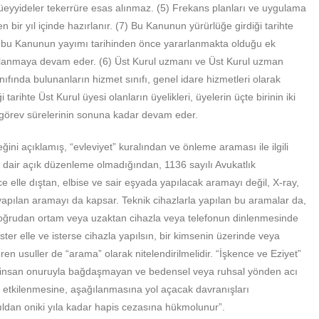
üeyyideler tekerrüre esas alınmaz. (5) Frekans planları ve uygulama
 bir yıl içinde hazırlanır. (7) Bu Kanunun yürürlüğe girdiği tarihte
 bu Kanunun yayımı tarihinden önce yararlanmakta olduğu ek
rlanmaya devam eder. (6) Üst Kurul uzmanı ve Üst Kurul uzman
ıfında bulunanların hizmet sınıfı, genel idare hizmetleri olarak
 tarihte Üst Kurul üyesi olanların üyelikleri, üyelerin üçte birinin iki
, görev sürelerinin sonuna kadar devam eder.
ini açıklamış, “evleviyet” kuralından ve önleme araması ile ilgili
e dair açık düzenleme olmadığından, 1136 sayılı Avukatlık
elle dıştan, elbise ve sair eşyada yapılacak aramayı değil, X-ray,
a yapılan aramayı da kapsar. Teknik cihazlarla yapılan bu aramalar da,
doğrudan ortam veya uzaktan cihazla veya telefonun dinlenmesinde
ter elle ve isterse cihazla yapılsın, bir kimsenin üzerinde veya
n usuller de “arama” olarak nitelendirilmelidir. “İşkence ve Eziyet”
rşı insan onuruyla bağdaşmayan ve bedensel veya ruhsal yönden acı
 etkilenmesine, aşağılanmasına yol açacak davranışları
ıldan oniki yıla kadar hapis cezasına hükmolunur”.