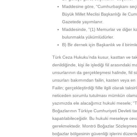
Maddesine göre, “Cumhurbaşkanı seçim
Büyük Millet Meclisi Başkanlığı ile Cum
Gazetede yayımlanır.
Maddesinde, “(1) Memurlar ve diğer kam
bulunmakla yükümlüdürler.
B) Bir dernek için Başkanlık ve il biriml
Türk Ceza Hukuku’nda kusur, kasttan ve tak
denildiğinde, kişi ile işlediği fiil arasındaki 
unsurlarının da gerçekleşmesi halinde, fiil sü
unsurları bakımından failin, kasten veya en 
Failin; gerçekleştirdiği fiille ilgili olarak ta
neticeden sorumlu tutulması mümkün olam
yazımızda ele alacağımız hukuki mesele; “T
Boğazlarının Türkiye Cumhuriyeti Devleti ta
kapatılabileceğidir. Bu hukuki meseleye ce
gerekmektedir. Montrö Boğazlar Sözleşmesi;
boğazlar bölgesinin güvenliği işlerini düze