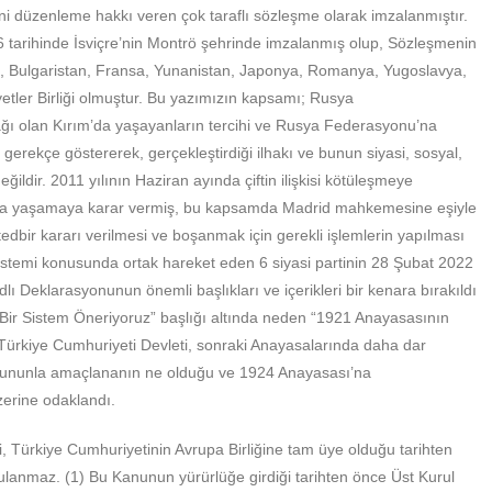
ini düzenleme hakkı veren çok taraflı sözleşme olarak imzalanmıştır.
tarihinde İsviçre’nin Montrö şehrinde imzalanmış olup, Sözleşmenin
ti, Bulgaristan, Fransa, Yunanistan, Japonya, Romanya, Yugoslavya,
yetler Birliği olmuştur. Bu yazımızın kapsamı; Rusya
ğı olan Kırım’da yaşayanların tercihi ve Rusya Federasyonu’na
 gerekçe göstererek, gerçekleştirdiği ilhakı ve bunun siyasi, sosyal,
eğildir. 2011 yılının Haziran ayında çiftin ilişkisi kötüleşmeye
a’da yaşamaya karar vermiş, bu kapsamda Madrid mahkemesine eşiyle
tedbir kararı verilmesi ve boşanmak için gerekli işlemlerin yapılması
istemi konusunda ortak hareket eden 6 siyasi partinin 28 Şubat 2022
ı Deklarasyonunun önemli başlıkları ve içerikleri bir kenara bırakıldı
Bir Sistem Öneriyoruz” başlığı altında neden “1921 Anayasasının
 Türkiye Cumhuriyeti Devleti, sonraki Anayasalarında daha dar
ği, bununla amaçlananın ne olduğu ve 1924 Anayasası’na
erine odaklandı.
i, Türkiye Cumhuriyetinin Avrupa Birliğine tam üye olduğu tarihten
ygulanmaz. (1) Bu Kanunun yürürlüğe girdiği tarihten önce Üst Kurul