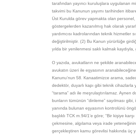
tarafından yayıncı kuruluşlara uygulanan m
takvimi bu Kanunun yayımı tarihinden itibaren
Üst Kurulda görev yapmakta olan personel,
göstergelerden kazanılmış hak olarak yara
yardımcısı kadrolarından teknik hizmetler sın
değiştirilmiştir. (2) Bu Kanun yürürlüğe girdiği
yılda bir yenilenmesi saklı kalmak kaydıyla
O yazıda, avukatların ne şekilde aranabileceğ
avukatın üzeri ile eşyasının aranabileceğin
Kanunu’nun 58. Kanaatimizce arama, sadece 
dedektör, duyarlı kapı gibi teknik cihazlarl
“tarama” adı ile meşrulaştırılamaz. Aynen 
bunların tümünün “dinleme” sayılması gibi, is
yanında bulunan eşyasının kontrolünü öngöre
başlıklı TCK m.94/1’e göre; “Bir kişiye ka
çekmesine, algılama veya irade yeteneğinin
gerçekleştiren kamu görevlisi hakkında üç y