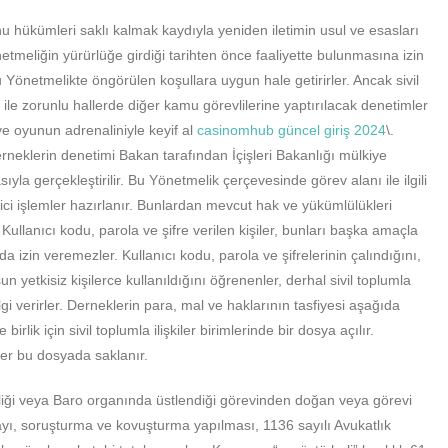
nu hükümleri saklı kalmak kaydıyla yeniden iletimin usul ve esasları
tmeliğin yürürlüğe girdiği tarihten önce faaliyette bulunmasına izin
bu Yönetmelikte öngörülen koşullara uygun hale getirirler. Ancak sivil
r ile zorunlu hallerde diğer kamu görevlilerine yaptırılacak denetimler
 ve oyunun adrenaliniyle keyif al
casinomhub güncel giriş 2024
\.
rneklerin denetimi Bakan tarafından İçişleri Bakanlığı mülkiye
sıyla gerçekleştirilir. Bu Yönetmelik çerçevesinde görev alanı ile ilgili
ici işlemler hazırlanır. Bunlardan mevcut hak ve yükümlülükleri
llanıcı kodu, parola ve şifre verilen kişiler, bunları başka amaçla
 izin veremezler. Kullanıcı kodu, parola ve şifrelerinin çalındığını,
n yetkisiz kişilerce kullanıldığını öğrenenler, derhal sivil toplumla
lgi verirler. Derneklerin para, mal ve haklarının tasfiyesi aşağıda
birlik için sivil toplumla ilişkiler birimlerinde bir dosya açılır.
geler bu dosyada saklanır.
rliği veya Baro organında üstlendiği görevinden doğan veya görevi
layı, soruşturma ve kovuşturma yapılması, 1136 sayılı Avukatlık