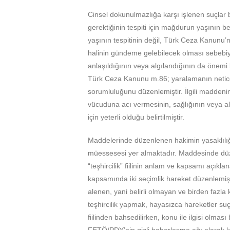
Cinsel dokunulmazlığa karşı işlenen suçlar
gerektiğinin tespiti için mağdurun yaşının
yaşının tespitinin değil, Türk Ceza Kanunu’
halinin gündeme gelebilecek olması sebebiyl
anlaşıldığının veya algılandığının da önem
Türk Ceza Kanunu m.86; yaralamanın neticele
sorumluluğunu düzenlemiştir. İlgili maddenin b
vücuduna acı vermesinin, sağlığının veya 
için yeterli olduğu belirtilmiştir.
Maddelerinde düzenlenen hakimin yasaklılığ
müessesesi yer almaktadır. Maddesinde düze
“teşhircilik” fiilinin anlam ve kapsamı açık
kapsamında iki seçimlik hareket düzenlemişt
alenen, yani belirli olmayan ve birden fazla k
teşhircilik yapmak, hayasızca hareketler suçu
fiilinden bahsedilirken, konu ile ilgisi olmas
FETÖ/PDY’nin gizli haberleşme ağı olarak ka