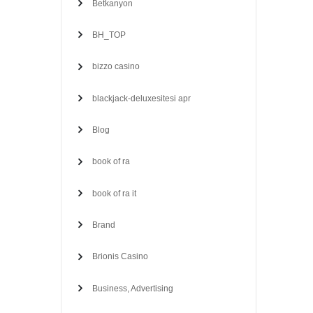
Betkanyon
BH_TOP
bizzo casino
blackjack-deluxesitesi apr
Blog
book of ra
book of ra it
Brand
Brionis Casino
Business, Advertising