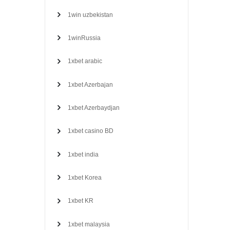
1win uzbekistan
1winRussia
1xbet arabic
1xbet Azerbajan
1xbet Azerbaydjan
1xbet casino BD
1xbet india
1xbet Korea
1xbet KR
1xbet malaysia