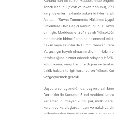
Kanunu’nun 58 ila 60. Maddelerinde öngörüle
Tehcir Kanunu (Sevk ve İskan Kanunu), 27 
karşı gelenler hakkında askeri birlikler tara
Asıl adı, “Savaş Zamanında Hükümet Uygul
Önlemlere Dair Geçici Kanun” olup, 1 Hazi
girmiştir. Maddesiyle; 2547 sayılı Yükseköğ
maddesinin birinci fıkrasına eklenmesi teklif
hakim veya savcılar ile Cumhurbaşkanı tar
Yargısı için hayırlı olmasını dilerim. Hakim 
tarafsızlığına hizmet edecek adayları HSYK 
kutuplaşma, yargı bağımsızlığına ve tarafsız
özlük hakları ile ilgili karar veren Yüksek K
vazgeçmemek gerekir.
Başvuru sonuçlandığında, başvuru sahibine ve fo
Dernekler ile Kanunun 5 inci maddesi kapsamı
kar amacı gütmeyen kuruluşlar, mülki idare a
kurum ve kuruluşlardan ayni ve nakdi yardım 
kullanılmadan önce bildirim şartının yerine 