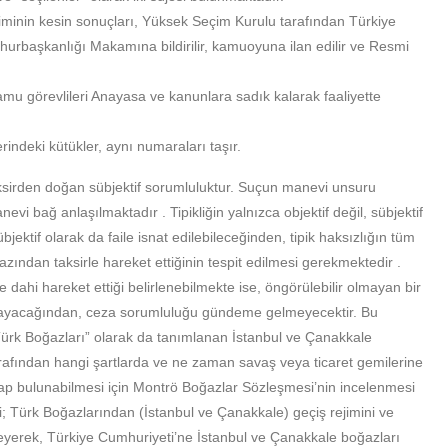
inin kesin sonuçları, Yüksek Seçim Kurulu tarafından Türkiye
hurbaşkanlığı Makamına bildirilir, kamuoyuna ilan edilir ve Resmi
u görevlileri Anayasa ve kanunlara sadık kalarak faaliyette
erindeki kütükler, aynı numaraları taşır.
sirden doğan sübjektif sorumluluktur. Suçun manevi unsuru
manevi bağ anlaşılmaktadır . Tipikliğin yalnızca objektif değil, sübjektif
bjektif olarak da faile isnat edilebileceğinden, tipik haksızlığın tüm
azından taksirle hareket ettiğinin tespit edilmesi gerekmektedir .
ksirle dahi hareket ettiği belirlenebilmekte ise, öngörülebilir olmayan bir
ayacağından, ceza sorumluluğu gündeme gelmeyecektir. Bu
ürk Boğazları” olarak da tanımlanan İstanbul ve Çanakkale
rafından hangi şartlarda ve ne zaman savaş veya ticaret gemilerine
vap bulunabilmesi için Montrö Boğazlar Sözleşmesi’nin incelenmesi
 Türk Boğazlarından (İstanbul ve Çanakkale) geçiş rejimini ve
nleyerek, Türkiye Cumhuriyeti’ne İstanbul ve Çanakkale boğazları