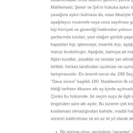
Mahkemesi, Şener ve Şık′ın hukuka aykırı tu
yasağına aykırı bulmasa da, esas itibariyle
aşağılayıcı muamele veya ceza sayılması ge
kişi hürriyeti ve güvenliği hakkından yoksun
şartlarında tutulan, yani olağan günlük yaşam
kapatılan kişi, işkenceye, insanlık dışı, aş
maruz bırakılmıştır. Aşağıda, kamuya ait mal
ilişkin kurallar, yasaklar ve cezalar yer alm
birlikte, herkes tarafından uyulması ve uyma
tartışmasızdır. En önemli sorun da; 298 S
“Dava süresi” başlıklı 180. Maddesinin ilk
bittiği tarihten itibaren altı ay içinde açı
Çünkü bu hükümde, bir seçim suçu ile ilgili
öngörülen süre altı aydır. Bu sürenin çok k
kısıtlaması olmadığından bahisle, maddi hak
sürenin kaldırılması ve en az iki yıl olarak değ
Bir görüşe göre; seçimlerin “seçenler” v