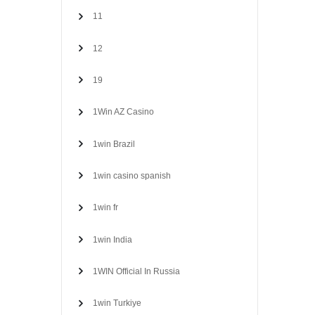
11
12
19
1Win AZ Casino
1win Brazil
1win casino spanish
1win fr
1win India
1WIN Official In Russia
1win Turkiye