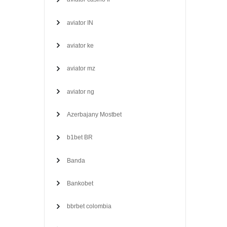
aviator IN
aviator ke
aviator mz
aviator ng
Azerbajany Mostbet
b1bet BR
Banda
Bankobet
bbrbet colombia