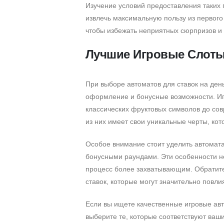
Изучение условий предоставления таких
извлечь максимальную пользу из первого
чтобы избежать неприятных сюрпризов и 
Лучшие Игровые Слоты
При выборе автоматов для ставок на ден
оформление и бонусные возможности. Иг
классических фруктовых символов до со
из них имеет свои уникальные черты, ко
Особое внимание стоит уделить автома
бонусными раундами. Эти особенности н
процесс более захватывающим. Обратит
ставок, которые могут значительно повли
Если вы ищете качественные игровые авт
выберите те, которые соответствуют ва