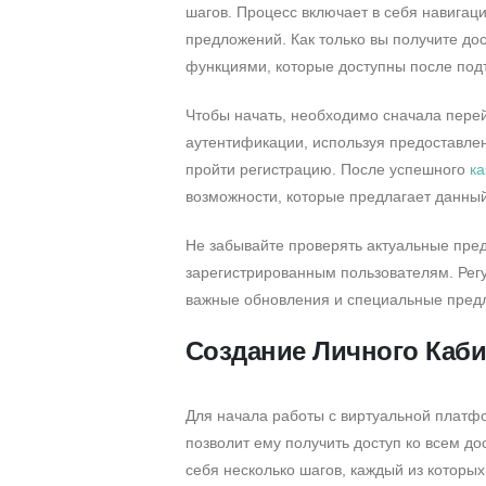
шагов. Процесс включает в себя навигац
предложений. Как только вы получите до
функциями, которые доступны после подт
Чтобы начать, необходимо сначала перей
аутентификации, используя предоставленн
пройти регистрацию. После успешного
ка
возможности, которые предлагает данный
Не забывайте проверять актуальные пред
зарегистрированным пользователям. Рег
важные обновления и специальные пред
Создание Личного Каби
Для начала работы с виртуальной платф
позволит ему получить доступ ко всем д
себя несколько шагов, каждый из которы