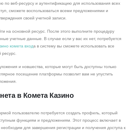
ию по веб-ресурсу и аутентификацию для использования всех
ступ, сможете воспользоваться всеми предложениями и
верждения своей учетной записи.
ти на основной ресурс. После этого выполните процедуру
ые учетные данные. В случае если у вас их нет, потребуется
зино комета вход
а в систему вы сможете использовать все
 ресурс.
ложения и новшества, которые могут быть доступны только
улярное посещение платформы позволит вам не упустить
ложения.
нета в Комета Казино
ормой пользователю потребуется создать профиль, который
оступным функциям и предложениям. Этот процесс включает в
х необходим для завершения регистрации и получения доступа к