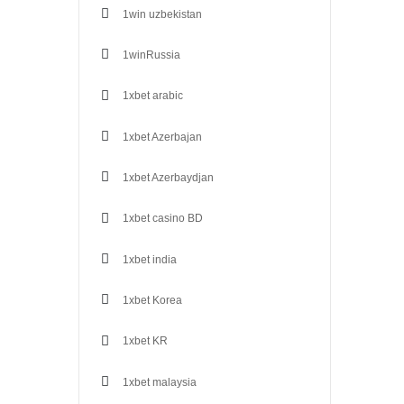
1win uzbekistan
1winRussia
1xbet arabic
1xbet Azerbajan
1xbet Azerbaydjan
1xbet casino BD
1xbet india
1xbet Korea
1xbet KR
1xbet malaysia