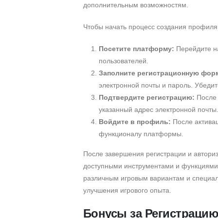
дополнительным возможностям.
Чтобы начать процесс создания профиля
Посетите платформу:
Перейдите на
пользователей.
Заполните регистрационную фор
электронной почты и пароль. Убедит
Подтвердите регистрацию:
После 
указанный адрес электронной почты
Войдите в профиль:
После активац
функционалу платформы.
После завершения регистрации и авториз
доступными инструментами и функциями,
различным игровым вариантам и специал
улучшения игрового опыта.
Бонусы за Регистрацию