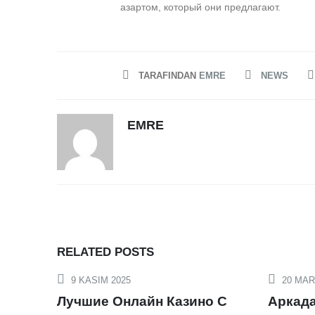
азартом, который они предлагают.
TARAFINDAN
EMRE
NEWS
EMRE
RELATED
POSTS
9 KASIM 2025
20 MAR
Лучшие Онлайн Казино С
Аркада