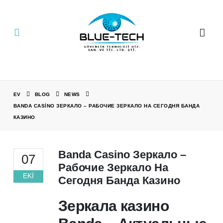
EV
BLOG
NEWS
BANDA CASINO ЗЕРКАЛО – РАБОЧИЕ ЗЕРКАЛО НА СЕГОДНЯ БАНДА
КАЗИНО
Banda Casino Зеркало –
07
Рабочие Зеркало На
EKI
Сегодня Банда Казино
Зеркала казино