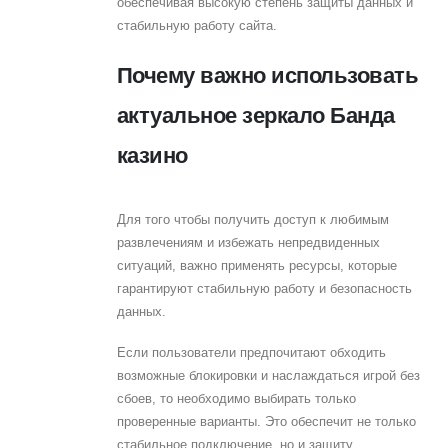
обеспечивая высокую степень защиты данных и
стабильную работу сайта.
Почему важно использовать
актуальное зеркало Банда
казино
Для того чтобы получить доступ к любимым
развлечениям и избежать непредвиденных
ситуаций, важно применять ресурсы, которые
гарантируют стабильную работу и безопасность
данных.
Если пользователи предпочитают обходить
возможные блокировки и наслаждаться игрой без
сбоев, то необходимо выбирать только
проверенные варианты. Это обеспечит не только
стабильное подключение, но и защиту