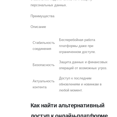
персональных данных.
Преимущества
Описание
Бесперебойная работа
Стабильность
платформы даже при
соединения
ограниченном доступе.
Защита данных и финансовых
Безопасность
операций от возможных угроз.
Доступ к последним
Актуальность
обновлениям и новинкам в
контента
любой момент.
Как найти альтернативный
доступ к онлайн-платформе